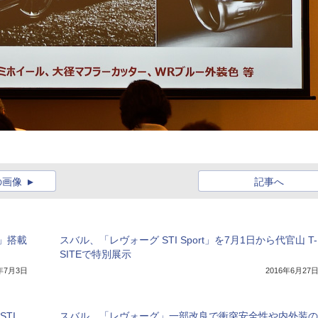
の画像
記事へ
」搭載
スバル、「レヴォーグ STI Sport」を7月1日から代官山 T-
SITEで特別展示
7年7月3日
2016年6月27
TI
スバル、「レヴォーグ」一部改良で衝突安全性や内外装の