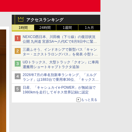
アクセスランキング
1時間
24時間
1週間
1カ月
NEXCO西日本、川田橋（下り線）の復旧状況
公開 九州道 宮原SA〜八代ICで8月9日中に緊急
車両を通行可能に
三菱ふそう、インドネシアで新型バス「キャン
ター・エクストラロングバス」を発表 小型トラ
ックベースの観光・旅客輸送向けバス
UDトラックス、大型トラック「クオン」に車両
運搬用ショートキャブトラクタ追加
2026年7月の車名別新車ランキング、「エルグ
ランド」は1883台で乗用車36位、「キックス」
は2591台で27位に
日産、「キャシュカイe-POWER」が無給油で
1980kmを走行してギネス世界記録に認定
もっと見る