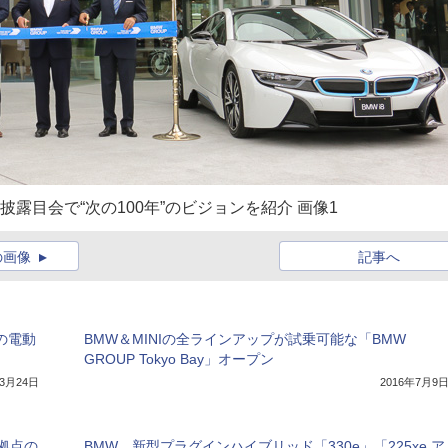
y」お披露目会で“次の100年”のビジョンを紹介 画像1
の画像
記事へ
hの電動
BMW＆MINIの全ラインアップが試乗可能な「BMW
GROUP Tokyo Bay」オープン
年3月24日
2016年7月9
拠点の
BMW、新型プラグインハイブリッド「330e」「225xe ア