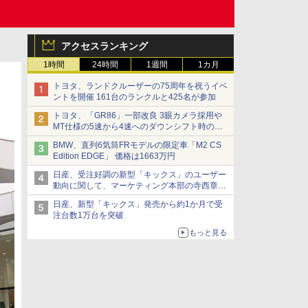
アクセスランキング
1時間
24時間
1週間
1カ月
トヨタ、ランドクルーザーの75周年を祝うイベ
ントを開催 161台のランクルと425名が参加
トヨタ、「GR86」一部改良 3眼カメラ採用や
MT仕様の5速から4速へのダウンシフト時の操
作性向上など
BMW、直列6気筒FRモデルの限定車「M2 CS
Edition EDGE」 価格は1663万円
日産、受注好調の新型「キックス」のユーザー
動向に関して、マーケティング本部の寺西章氏
が解説
日産、新型「キックス」発売から約1か月で受
注台数1万台を突破
もっと見る