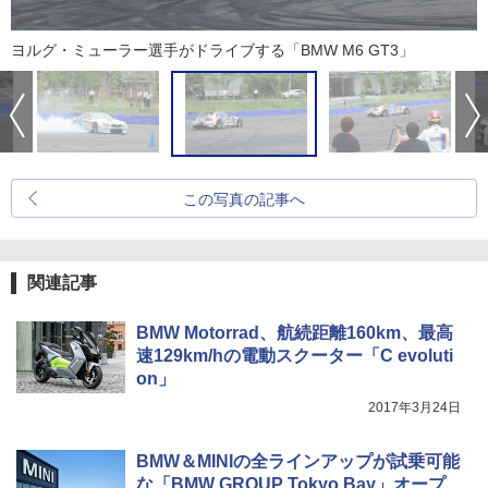
ヨルグ・ミューラー選手がドライブする「BMW M6 GT3」
この写真の記事へ
関連記事
BMW Motorrad、航続距離160km、最高
速129km/hの電動スクーター「C evoluti
on」
2017年3月24日
BMW＆MINIの全ラインアップが試乗可能
な「BMW GROUP Tokyo Bay」オープ