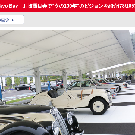
okyo Bay」お披露目会で“次の100年”のビジョンを紹介
(78/105
の画像