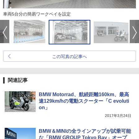
車両5台分の簡易ワークベイを設定
この写真の記事へ
関連記事
BMW Motorrad、航続距離160km、最高
速129km/hの電動スクーター「C evoluti
on」
2017年3月24日
BMW＆MINIの全ラインアップが試乗可能
な「BMW GROUP Tokyo Bay」オープ