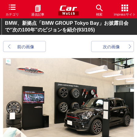
カテゴリ
過去記事
検索
Impressサイト
BMW、新拠点「BMW GROUP Tokyo Bay」お披露目会
で“次の100年”のビジョンを紹介
(93/105)
前の画像
次の画像