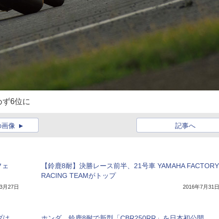
ず6位に
の画像
記事へ
フェ
【鈴鹿8耐】決勝レース前半、21号車 YAMAHA FACTORY
RACING TEAMがトップ
年3月27日
2016年7月31
プは
ホンダ、鈴鹿8耐で新型「CBR250RR」を日本初公開