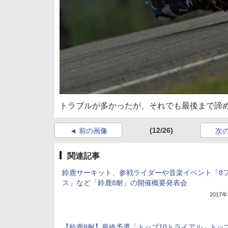
トラブルが多かったが、それでも最後まで諦め
(12/26)
前の画像
次
関連記事
鈴鹿サーキット、参戦ライダーや音楽イベント「8
ス」など「鈴鹿8耐」の開催概要発表会
2017
【鈴鹿8耐】最終予選「トップ10トライアル」トッ