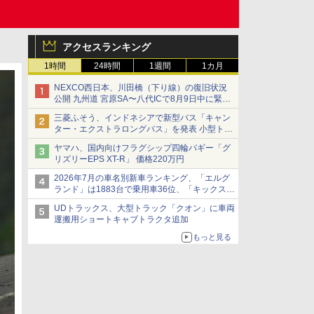
アクセスランキング
1時間
24時間
1週間
1カ月
NEXCO西日本、川田橋（下り線）の復旧状況
公開 九州道 宮原SA〜八代ICで8月9日中に緊急
車両を通行可能に
三菱ふそう、インドネシアで新型バス「キャン
ター・エクストラロングバス」を発表 小型トラ
ックベースの観光・旅客輸送向けバス
ヤマハ、国内向けフラグシップ四輪バギー「グ
リズリーEPS XT-R」 価格220万円
2026年7月の車名別新車ランキング、「エルグ
ランド」は1883台で乗用車36位、「キックス」
は2591台で27位に
UDトラックス、大型トラック「クオン」に車両
運搬用ショートキャブトラクタ追加
もっと見る