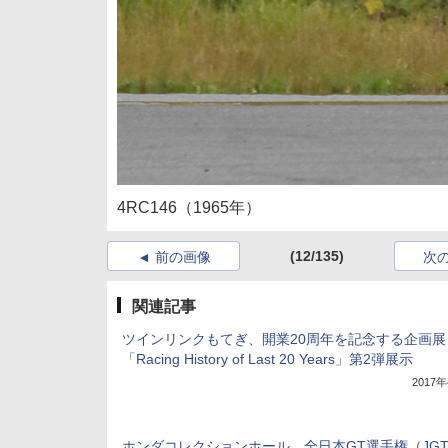
4RC146（1965年）
(12/135)
前の画像
次
関連記事
ツインリンクもてぎ、開業20周年を記念する企画展
「Racing History of Last 20 Years」第2弾展示
2017
ホンダコレクションホール、全日本GT選手権（JGT