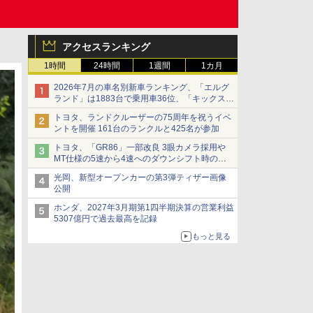
アクセスランキング
1時間
24時間
1週間
1カ月
2026年7月の車名別新車ランキング、「エルグ
ランド」は1883台で乗用車36位、「キックス」
は2591台で27位に
トヨタ、ランドクルーザーの75周年を祝うイベ
ントを開催 161台のランクルと425名が参加
トヨタ、「GR86」一部改良 3眼カメラ採用や
MT仕様の5速から4速へのダウンシフト時の操
作性向上など
光岡、新型オープンカーの第3弾ティザー画像
公開
ホンダ、2027年3月期第1四半期決算の営業利益
5307億円で過去最高を記録
もっと見る