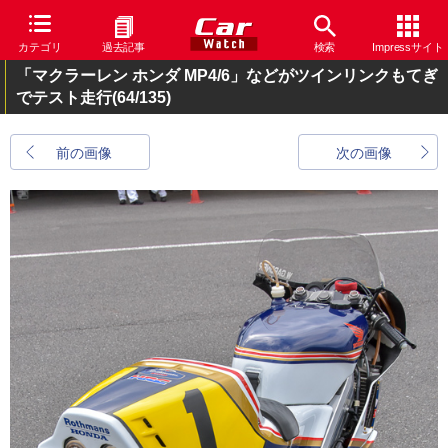
カテゴリ
過去記事
検索
Impressサイト
「マクラーレン ホンダ MP4/6」などがツインリンクもてぎ
でテスト走行
(64/135)
前の画像
次の画像