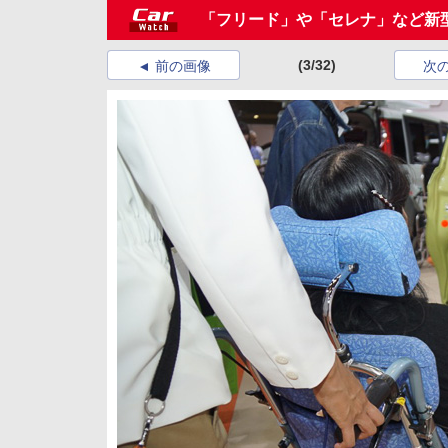
「フリード」や「セレナ」など新型モ
(3/32)
前の画像
次