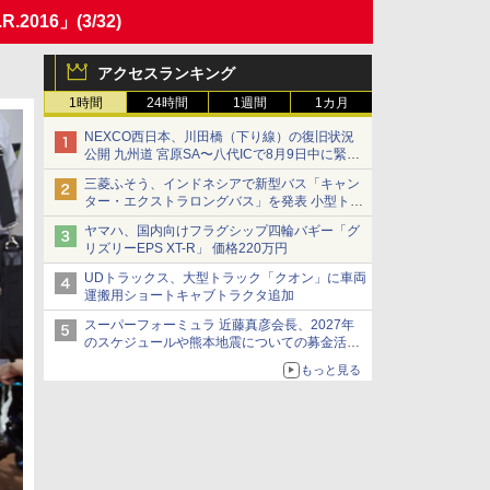
.2016」
(3/32)
アクセスランキング
1時間
24時間
1週間
1カ月
NEXCO西日本、川田橋（下り線）の復旧状況
公開 九州道 宮原SA〜八代ICで8月9日中に緊急
車両を通行可能に
三菱ふそう、インドネシアで新型バス「キャン
ター・エクストラロングバス」を発表 小型トラ
ックベースの観光・旅客輸送向けバス
ヤマハ、国内向けフラグシップ四輪バギー「グ
リズリーEPS XT-R」 価格220万円
UDトラックス、大型トラック「クオン」に車両
運搬用ショートキャブトラクタ追加
スーパーフォーミュラ 近藤真彦会長、2027年
のスケジュールや熊本地震についての募金活動
を紹介
もっと見る