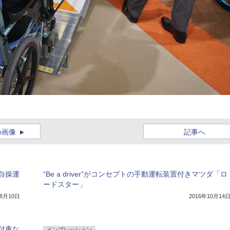
の画像
記事へ
自操運
“Be a driver”がコンセプトの手動運転装置付きマツダ「ロ
ードスター」
年8月10日
2016年10月14
付車な
インプレッション