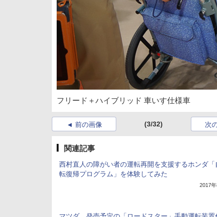
フリード＋ハイブリッド 車いす仕様車
(3/32)
前の画像
次
関連記事
西村直人の障がい者の運転再開を支援するホンダ「
転復帰プログラム」を体験してみた
2017
マツダ、発売予定の「ロードスター」手動運転装置