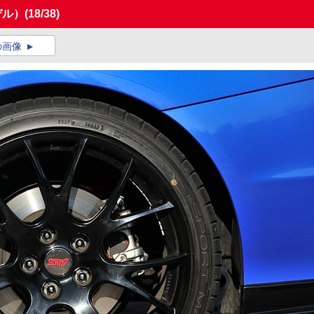
デル）
(18/38)
の画像