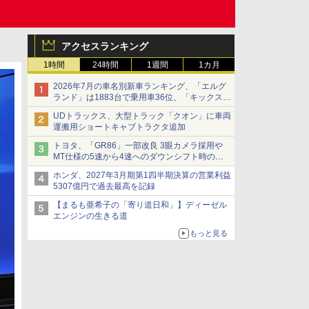
アクセスランキング
1時間
24時間
1週間
1カ月
2026年7月の車名別新車ランキング、「エルグ
ランド」は1883台で乗用車36位、「キックス」
は2591台で27位に
UDトラックス、大型トラック「クオン」に車両
運搬用ショートキャブトラクタ追加
トヨタ、「GR86」一部改良 3眼カメラ採用や
MT仕様の5速から4速へのダウンシフト時の操
作性向上など
ホンダ、2027年3月期第1四半期決算の営業利益
5307億円で過去最高を記録
【まるも亜希子の「寄り道日和」】ディーゼル
エンジンの生きる道
もっと見る