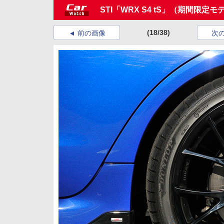
STI「WRX S4 tS」（期間限定モ
(18/38)
前の画像
次