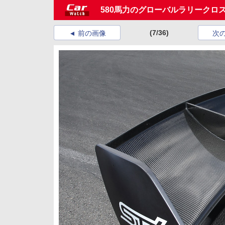
580馬力のグローバルラリークロス
(7/36)
前の画像
次