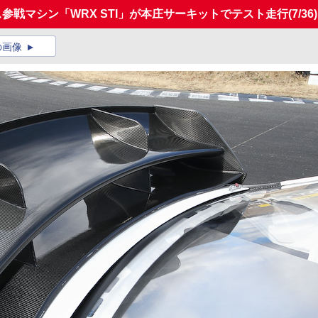
参戦マシン「WRX STI」が本庄サーキットでテスト走行
(7/36)
の画像