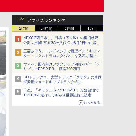
アクセスランキング
1時間
24時間
1週間
1カ月
NEXCO西日本、川田橋（下り線）の復旧状況
公開 九州道 宮原SA〜八代ICで8月9日中に緊急
車両を通行可能に
三菱ふそう、インドネシアで新型バス「キャン
ター・エクストラロングバス」を発表 小型トラ
ックベースの観光・旅客輸送向けバス
ヤマハ、国内向けフラグシップ四輪バギー「グ
リズリーEPS XT-R」 価格220万円
UDトラックス、大型トラック「クオン」に車両
運搬用ショートキャブトラクタ追加
日産、「キャシュカイe-POWER」が無給油で
1980kmを走行してギネス世界記録に認定
もっと見る