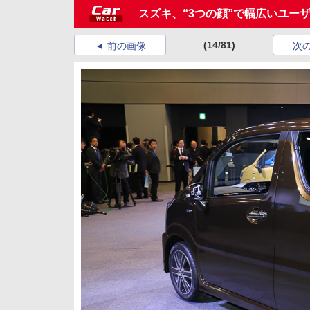
スズキ、“3つの顔”で幅広いユー
(14/81)
前の画像
次