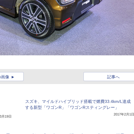
の画像
記事へ
スズキ、マイルドハイブリッド搭載で燃費33.4km/L達成
する新型「ワゴンR」「ワゴンRスティングレー」
2017年2月1
年3月19日