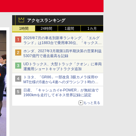
アクセスランキング
1時間
24時間
1週間
1カ月
2026年7月の車名別新車ランキング、「エルグ
ランド」は1883台で乗用車36位、「キックス」
は2591台で27位に
ホンダ、2027年3月期第1四半期決算の営業利益
5307億円で過去最高を記録
UDトラックス、大型トラック「クオン」に車両
運搬用ショートキャブトラクタ追加
トヨタ、「GR86」一部改良 3眼カメラ採用や
MT仕様の5速から4速へのダウンシフト時の操
作性向上など
日産、「キャシュカイe-POWER」が無給油で
1980kmを走行してギネス世界記録に認定
もっと見る