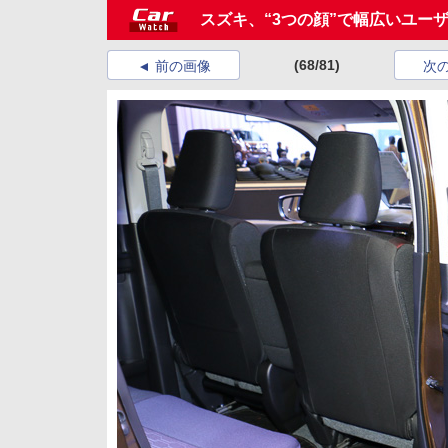
スズキ、“3つの顔”で幅広いユー
(68/81)
前の画像
次