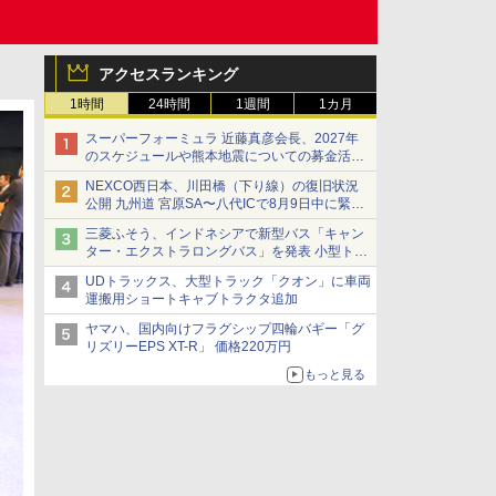
アクセスランキング
1時間
24時間
1週間
1カ月
スーパーフォーミュラ 近藤真彦会長、2027年
のスケジュールや熊本地震についての募金活動
を紹介
NEXCO西日本、川田橋（下り線）の復旧状況
公開 九州道 宮原SA〜八代ICで8月9日中に緊急
車両を通行可能に
三菱ふそう、インドネシアで新型バス「キャン
ター・エクストラロングバス」を発表 小型トラ
ックベースの観光・旅客輸送向けバス
UDトラックス、大型トラック「クオン」に車両
運搬用ショートキャブトラクタ追加
ヤマハ、国内向けフラグシップ四輪バギー「グ
リズリーEPS XT-R」 価格220万円
もっと見る