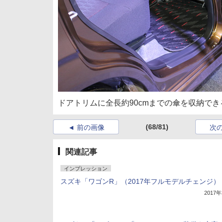
ドアトリムに全長約90cmまでの傘を収納で
(68/81)
前の画像
次
関連記事
インプレッション
スズキ「ワゴンR」（2017年フルモデルチェンジ）
2017