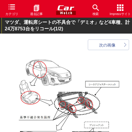
カテゴリ
過去記事
検索
Impressサイト
マツダ、運転席シートの不具合で「デミオ」など4車種、計
24万8753台をリコール
(1/2)
次の画像