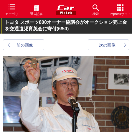
カテゴリ
過去記事
検索
Impressサイト
トヨタ スポーツ800オーナー協議会がオークション売上金
を交通遺児育英会に寄付
(6/50)
前の画像
次の画像