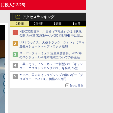
）に投入
(12/25)
アクセスランキング
1時間
24時間
1週間
1カ月
NEXCO西日本、川田橋（下り線）の復旧状況
公開 九州道 宮原SA〜八代ICで8月9日中に緊急
車両を通行可能に
UDトラックス、大型トラック「クオン」に車両
運搬用ショートキャブトラクタ追加
スーパーフォーミュラ 近藤真彦会長、2027年
のスケジュールや熊本地震についての募金活動
を紹介
三菱ふそう、インドネシアで新型バス「キャン
ター・エクストラロングバス」を発表 小型トラ
ックベースの観光・旅客輸送向けバス
ヤマハ、国内向けフラグシップ四輪バギー「グ
リズリーEPS XT-R」 価格220万円
もっと見る