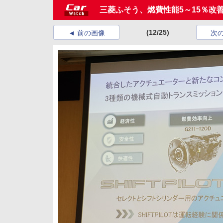
三菱ふそう、燃費性能5～15％改
(12/25)
前の画像
次