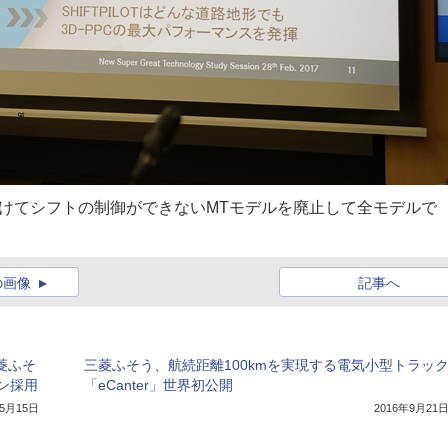
けてシフトの制御ができないMTモデルを廃止して全モデルで
の画像
記事へ
菱ふそ
三菱ふそう、航続距離100kmを実現する電気小型トラッ
ン採用
「eCanter」世界初公開
年5月15日
2016年9月21