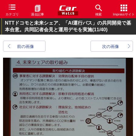
カテゴリ
過去記事
検索
Impressサイト
NTTドコモと未来シェア、「AI運行バス」の共同開発で基
本合意。共同記者会見と運用デモを実施
(11/40)
前の画像
次の画像