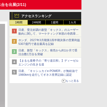
1台を出展
(2/11)
アクセスランキング
1時間
24時間
1週間
1カ月
日産、受注好調の新型「キックス」のユーザー
動向に関して、マーケティング本部の寺西章氏
が解説
ホンダ、2027年3月期第1四半期決算の営業利益
5307億円で過去最高を記録
日産、新型「キックス」発売から約1か月で受
注台数1万台を突破
【まるも亜希子の「寄り道日和」】ディーゼル
エンジンの生きる道
日産、「キャシュカイe-POWER」が無給油で
1980kmを走行してギネス世界記録に認定
もっと見る