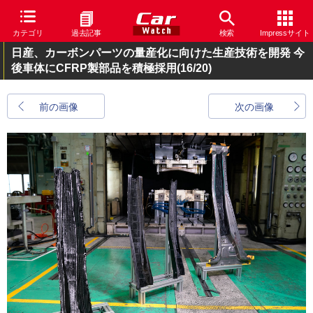
カテゴリ
過去記事
検索
Impressサイト
日産、カーボンパーツの量産化に向けた生産技術を開発 今
後車体にCFRP製部品を積極採用
(16/20)
前の画像
次の画像