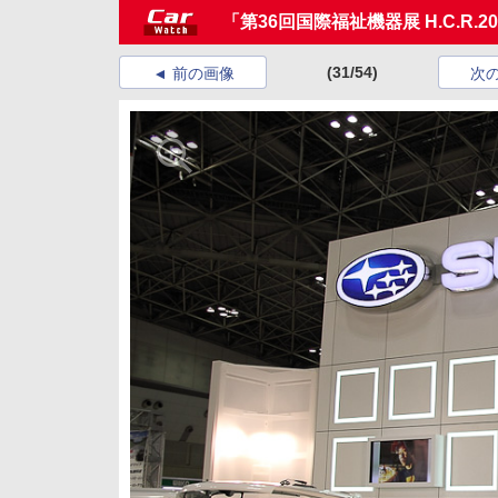
「第36回国際福祉機器展 H.C.R.2
(31/54)
前の画像
次