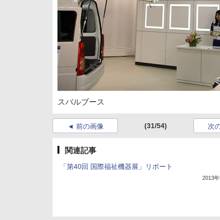
スバルブース
(31/54)
前の画像
次
関連記事
「第40回 国際福祉機器展」リポート
2013