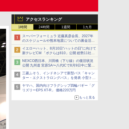
アクセスランキング
1時間
24時間
1週間
1カ月
スーパーフォーミュラ 近藤真彦会長、2027年
のスケジュールや熊本地震についての募金活動
を紹介
イエローハット、8月10日“ハットの日”に向けて
新テレビCM 「ボクらは810」公開 総勢11社
107名が参画
NEXCO西日本、川田橋（下り線）の復旧状況
公開 九州道 宮原SA〜八代ICで8月9日中に緊急
車両を通行可能に
三菱ふそう、インドネシアで新型バス「キャン
ター・エクストラロングバス」を発表 小型トラ
ックベースの観光・旅客輸送向けバス
ヤマハ、国内向けフラグシップ四輪バギー「グ
リズリーEPS XT-R」 価格220万円
もっと見る