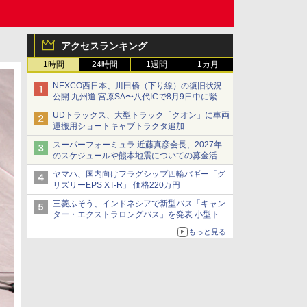
アクセスランキング
1時間
24時間
1週間
1カ月
NEXCO西日本、川田橋（下り線）の復旧状況
公開 九州道 宮原SA〜八代ICで8月9日中に緊急
車両を通行可能に
UDトラックス、大型トラック「クオン」に車両
運搬用ショートキャブトラクタ追加
スーパーフォーミュラ 近藤真彦会長、2027年
のスケジュールや熊本地震についての募金活動
を紹介
ヤマハ、国内向けフラグシップ四輪バギー「グ
リズリーEPS XT-R」 価格220万円
三菱ふそう、インドネシアで新型バス「キャン
ター・エクストラロングバス」を発表 小型トラ
ックベースの観光・旅客輸送向けバス
もっと見る