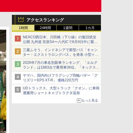
アクセスランキング
1時間
24時間
1週間
1カ月
NEXCO西日本、川田橋（下り線）の復旧状況
公開 九州道 宮原SA〜八代ICで8月9日中に緊急
車両を通行可能に
三菱ふそう、インドネシアで新型バス「キャン
ター・エクストラロングバス」を発表 小型トラ
ックベースの観光・旅客輸送向けバス
2026年7月の車名別新車ランキング、「エルグ
ランド」は1883台で乗用車36位、「キックス」
は2591台で27位に
ヤマハ、国内向けフラグシップ四輪バギー「グ
リズリーEPS XT-R」 価格220万円
UDトラックス、大型トラック「クオン」に車両
運搬用ショートキャブトラクタ追加
もっと見る