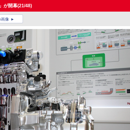
9」が開幕
(21/48)
の画像