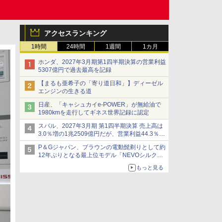
アクセスランキング
1時間
24時間
1週間
1カ月
ホンダ、2027年3月期第1四半期決算の営業利益
5307億円で過去最高を記録
【まるも亜希子の「寄り道日和」】ディーゼル
エンジンの生きる道
日産、「キャシュカイe-POWER」が無給油で
1980kmを走行してギネス世界記録に認定
スバル、2027年3月期 第1四半期決算 売上高は
3.0％増の1兆2509億円だが、営業利益44.3％減
の426億円、当期利益10.3％減の492億円で増収
P＆Gジャパン、ブラウンの電動髭剃りとして約
減益
12年ぶりとなる最上位モデル「NEVOシルクシ
ェーバー」
もっと見る