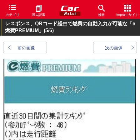
カテゴリ
過去記事
検索
Impressサイト
レスポンス、QRコード経由で燃費の自動入力が可能な「e
燃費PREMIUM」
(5/6)
前の画像
次の画像