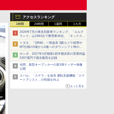
アクセスランキング
1時間
24時間
1週間
1カ月
2026年7月の車名別新車ランキング、「エルグ
ランド」は1883台で乗用車36位、「キックス」
は2591台で27位に
トヨタ、「GR86」一部改良 3眼カメラ採用や
MT仕様の5速から4速へのダウンシフト時の操
作性向上など
ホンダ、2027年3月期第1四半期決算の営業利益
5307億円で過去最高を記録
光岡、新型オープンカーの第3弾ティザー画像
公開
スバル、「ステラ」を改良 運転支援機能「スマ
ートアシスト」の性能を向上
もっと見る