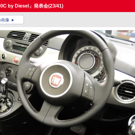
 by Diesel」発表会
(23/41)
の画像