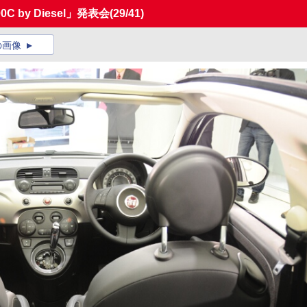
 by Diesel」発表会
(29/41)
の画像