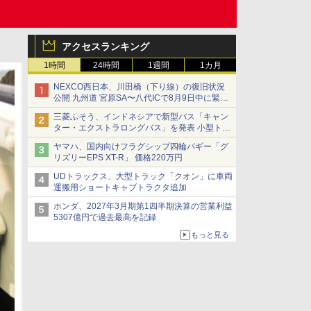
アクセスランキング
1時間
24時間
1週間
1カ月
NEXCO西日本、川田橋（下り線）の復旧状況
公開 九州道 宮原SA〜八代ICで8月9日中に緊急
車両を通行可能に
三菱ふそう、インドネシアで新型バス「キャン
ター・エクストラロングバス」を発表 小型トラ
ックベースの観光・旅客輸送向けバス
ヤマハ、国内向けフラグシップ四輪バギー「グ
リズリーEPS XT-R」 価格220万円
UDトラックス、大型トラック「クオン」に車両
運搬用ショートキャブトラクタ追加
ホンダ、2027年3月期第1四半期決算の営業利益
5307億円で過去最高を記録
もっと見る