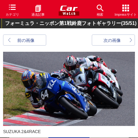
カテゴリ
過去記事
検索
Impressサイト
フォーミュラ・ニッポン第1戦鈴鹿フォトギャラリー
(35/51)
前の画像
次の画像
SUZUKA 2&4RACE