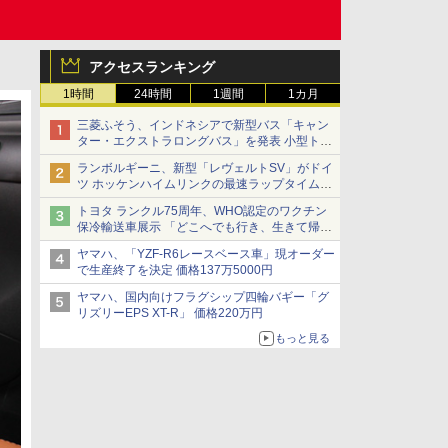
アクセスランキング
1時間
24時間
1週間
1カ月
三菱ふそう、インドネシアで新型バス「キャン
ター・エクストラロングバス」を発表 小型トラ
ックベースの観光・旅客輸送向けバス
ランボルギーニ、新型「レヴェルトSV」がドイ
ツ ホッケンハイムリンクの最速ラップタイムを
記録
トヨタ ランクル75周年、WHO認定のワクチン
保冷輸送車展示 「どこへでも行き、生きて帰っ
てこられる」ランドクルーザーで命をつなぐ
ヤマハ、「YZF-R6レースベース車」現オーダー
で生産終了を決定 価格137万5000円
ヤマハ、国内向けフラグシップ四輪バギー「グ
リズリーEPS XT-R」 価格220万円
もっと見る