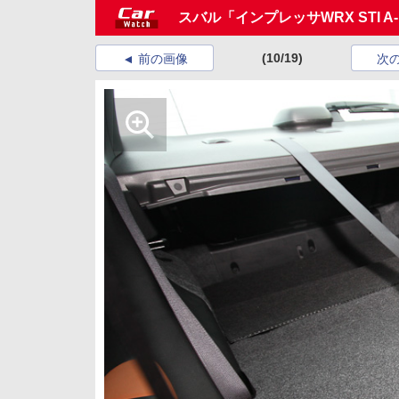
スバル「インプレッサWRX STI A-
(10/19)
前の画像
次