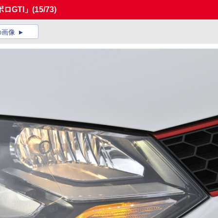
ロGTI」
(15/73)
の画像