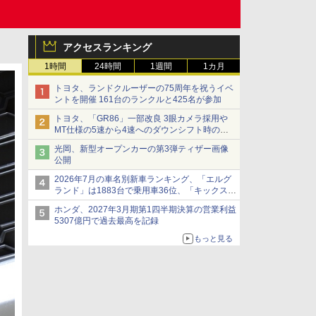
アクセスランキング
1時間
24時間
1週間
1カ月
トヨタ、ランドクルーザーの75周年を祝うイベ
ントを開催 161台のランクルと425名が参加
トヨタ、「GR86」一部改良 3眼カメラ採用や
MT仕様の5速から4速へのダウンシフト時の操
作性向上など
光岡、新型オープンカーの第3弾ティザー画像
公開
2026年7月の車名別新車ランキング、「エルグ
ランド」は1883台で乗用車36位、「キックス」
は2591台で27位に
ホンダ、2027年3月期第1四半期決算の営業利益
5307億円で過去最高を記録
もっと見る