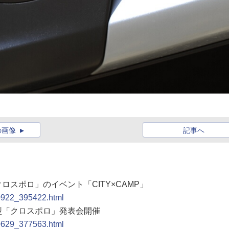
の画像
記事へ
ロスポロ」のイベント「CITY×CAMP」
00922_395422.html
新型「クロスポロ」発表会開催
00629_377563.html