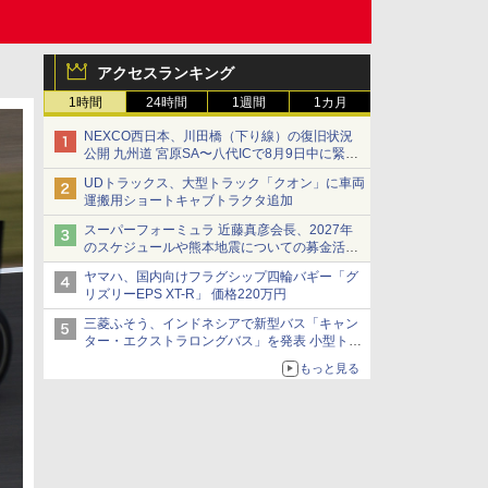
アクセスランキング
1時間
24時間
1週間
1カ月
NEXCO西日本、川田橋（下り線）の復旧状況
公開 九州道 宮原SA〜八代ICで8月9日中に緊急
車両を通行可能に
UDトラックス、大型トラック「クオン」に車両
運搬用ショートキャブトラクタ追加
スーパーフォーミュラ 近藤真彦会長、2027年
のスケジュールや熊本地震についての募金活動
を紹介
ヤマハ、国内向けフラグシップ四輪バギー「グ
リズリーEPS XT-R」 価格220万円
三菱ふそう、インドネシアで新型バス「キャン
ター・エクストラロングバス」を発表 小型トラ
ックベースの観光・旅客輸送向けバス
もっと見る