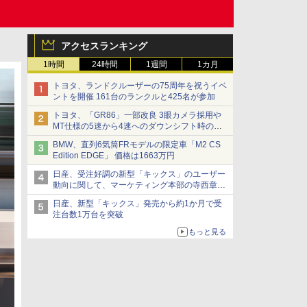
アクセスランキング
1時間
24時間
1週間
1カ月
トヨタ、ランドクルーザーの75周年を祝うイベ
ントを開催 161台のランクルと425名が参加
トヨタ、「GR86」一部改良 3眼カメラ採用や
MT仕様の5速から4速へのダウンシフト時の操
作性向上など
BMW、直列6気筒FRモデルの限定車「M2 CS
Edition EDGE」 価格は1663万円
日産、受注好調の新型「キックス」のユーザー
動向に関して、マーケティング本部の寺西章氏
が解説
日産、新型「キックス」発売から約1か月で受
注台数1万台を突破
もっと見る