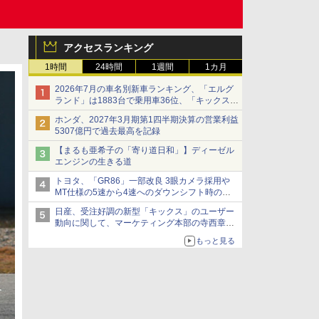
アクセスランキング
1時間
24時間
1週間
1カ月
2026年7月の車名別新車ランキング、「エルグ
ランド」は1883台で乗用車36位、「キックス」
は2591台で27位に
ホンダ、2027年3月期第1四半期決算の営業利益
5307億円で過去最高を記録
【まるも亜希子の「寄り道日和」】ディーゼル
エンジンの生きる道
トヨタ、「GR86」一部改良 3眼カメラ採用や
MT仕様の5速から4速へのダウンシフト時の操
作性向上など
日産、受注好調の新型「キックス」のユーザー
動向に関して、マーケティング本部の寺西章氏
が解説
もっと見る