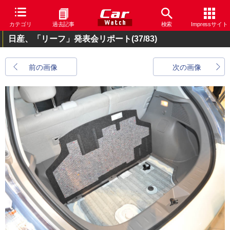
カテゴリ
過去記事
検索
Impressサイト
日産、「リーフ」発表会リポート
(37/83)
前の画像
次の画像