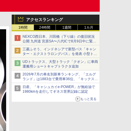
アクセスランキング
1時間
24時間
1週間
1カ月
NEXCO西日本、川田橋（下り線）の復旧状況
公開 九州道 宮原SA〜八代ICで8月9日中に緊急
車両を通行可能に
三菱ふそう、インドネシアで新型バス「キャン
ター・エクストラロングバス」を発表 小型トラ
ックベースの観光・旅客輸送向けバス
UDトラックス、大型トラック「クオン」に車両
運搬用ショートキャブトラクタ追加
2026年7月の車名別新車ランキング、「エルグ
ランド」は1883台で乗用車36位、「キックス」
は2591台で27位に
日産、「キャシュカイe-POWER」が無給油で
1980kmを走行してギネス世界記録に認定
もっと見る