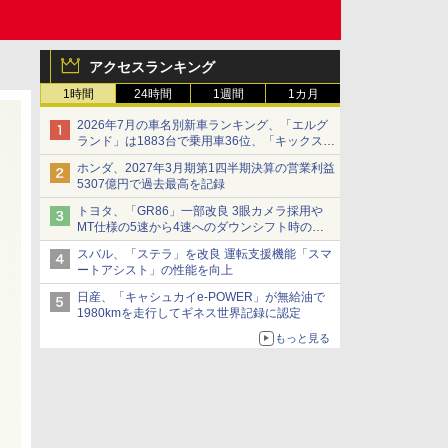
アクセスランキング
1時間
24時間
1週間
1カ月
2026年7月の車名別新車ランキング、「エルグ
ランド」は1883台で乗用車36位、「キックス」
は2591台で27位に
ホンダ、2027年3月期第1四半期決算の営業利益
5307億円で過去最高を記録
トヨタ、「GR86」一部改良 3眼カメラ採用や
MT仕様の5速から4速へのダウンシフト時の操
作性向上など
スバル、「ステラ」を改良 運転支援機能「スマ
ートアシスト」の性能を向上
日産、「キャシュカイe-POWER」が無給油で
1980kmを走行してギネス世界記録に認定
もっと見る