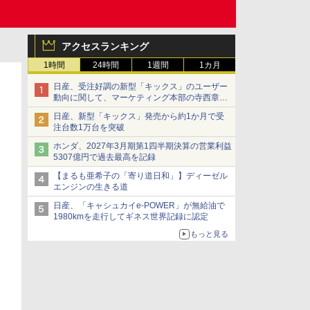
アクセスランキング
1時間
24時間
1週間
1カ月
日産、受注好調の新型「キックス」のユーザー
動向に関して、マーケティング本部の寺西章氏
が解説
日産、新型「キックス」発売から約1か月で受
注台数1万台を突破
ホンダ、2027年3月期第1四半期決算の営業利益
5307億円で過去最高を記録
【まるも亜希子の「寄り道日和」】ディーゼル
エンジンの生きる道
日産、「キャシュカイe-POWER」が無給油で
1980kmを走行してギネス世界記録に認定
もっと見る