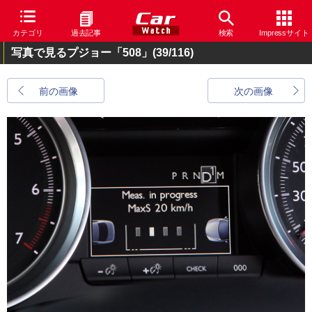
カテゴリ
過去記事
検索
Impressサイト
写真で見るプジョー「508」
(39/116)
前の画像
次の画像