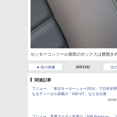
センターコンソール後部のボックスは横開き式
(60/116)
前の画像
次
関連記事
プジョー、「東京モーターショー2015」で日本初
なるディーゼル搭載の「508 GT」などを出展
2015
プジョー、専用アイテム装着の「508 Premium」「5