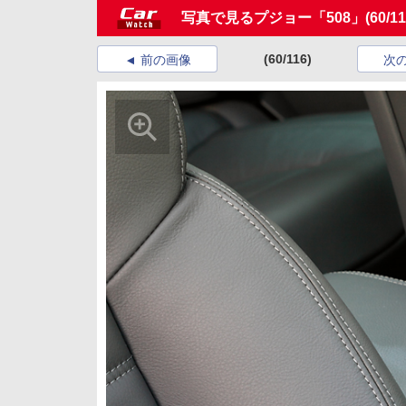
写真で見るプジョー「508」
(60/11
(60/116)
前の画像
次