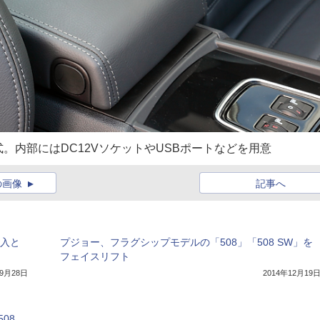
。内部にはDC12VソケットやUSBポートなどを用意
の画像
記事へ
導入と
プジョー、フラグシップモデルの「508」「508 SW」を
フェイスリフト
年9月28日
2014年12月19
08