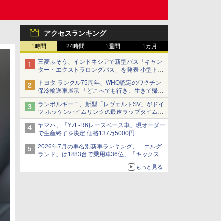
アクセスランキング
1時間
24時間
1週間
1カ月
三菱ふそう、インドネシアで新型バス「キャン
ター・エクストラロングバス」を発表 小型トラ
ックベースの観光・旅客輸送向けバス
トヨタ ランクル75周年、WHO認定のワクチン
保冷輸送車展示 「どこへでも行き、生きて帰っ
てこられる」ランドクルーザーで命をつなぐ
ランボルギーニ、新型「レヴェルトSV」がドイ
ツ ホッケンハイムリンクの最速ラップタイムを
記録
ヤマハ、「YZF-R6レースベース車」現オーダー
で生産終了を決定 価格137万5000円
2026年7月の車名別新車ランキング、「エルグ
ランド」は1883台で乗用車36位、「キックス」
は2591台で27位に
もっと見る