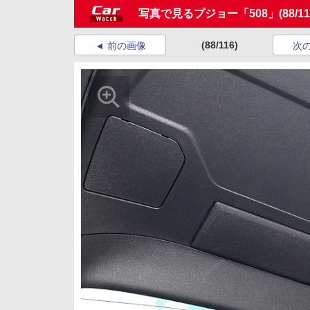
写真で見るプジョー「508」
(88/11
(88/116)
前の画像
次