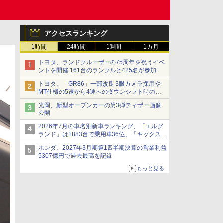
アクセスランキング
1時間
24時間
1週間
1カ月
トヨタ、ランドクルーザーの75周年を祝うイベ
ントを開催 161台のランクルと425名が参加
トヨタ、「GR86」一部改良 3眼カメラ採用や
MT仕様の5速から4速へのダウンシフト時の操
作性向上など
光岡、新型オープンカーの第3弾ティザー画像
公開
2026年7月の車名別新車ランキング、「エルグ
ランド」は1883台で乗用車36位、「キックス」
は2591台で27位に
ホンダ、2027年3月期第1四半期決算の営業利益
5307億円で過去最高を記録
もっと見る