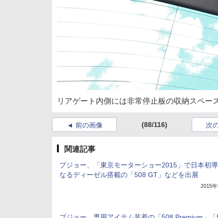
リアゲート内側には非常停止板の収納スペー
(88/116)
前の画像
次
関連記事
プジョー、「東京モーターショー2015」で日本初
なるディーゼル搭載の「508 GT」などを出展
2015
プジョー、専用アイテム装着の「508 Premium」「5