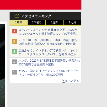
アクセスランキング
1時間
24時間
1週間
1カ月
スーパーフォーミュラ 近藤真彦会長、2027年
のスケジュールや熊本地震についての募金活動
を紹介
NEXCO西日本、川田橋（下り線）の復旧状況
公開 九州道 宮原SA〜八代ICで8月9日中に緊急
車両を通行可能に
三菱ふそう、インドネシアで新型バス「キャン
ター・エクストラロングバス」を発表 小型トラ
ックベースの観光・旅客輸送向けバス
ホンダ、2027年3月期第1四半期決算の営業利益
5307億円で過去最高を記録
ヤマハ、国内向けフラグシップ四輪バギー「グ
リズリーEPS XT-R」 価格220万円
もっと見る