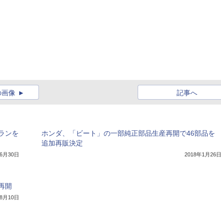
の画像
記事へ
プランを
ホンダ、「ビート」の一部純正部品生産再開で46部品を
追加再販決定
年6月30日
2018年1月26
再開
年8月10日