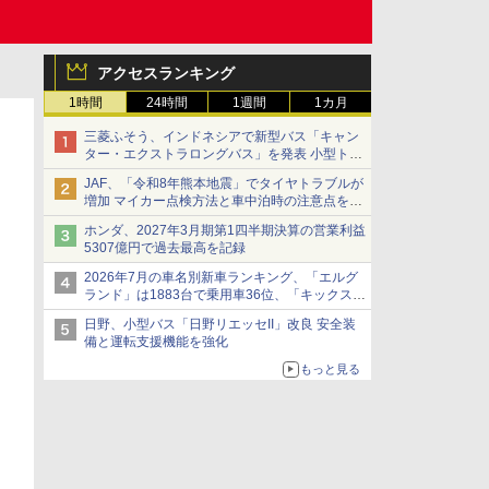
アクセスランキング
1時間
24時間
1週間
1カ月
三菱ふそう、インドネシアで新型バス「キャン
ター・エクストラロングバス」を発表 小型トラ
ックベースの観光・旅客輸送向けバス
JAF、「令和8年熊本地震」でタイヤトラブルが
増加 マイカー点検方法と車中泊時の注意点を呼
びかけ
ホンダ、2027年3月期第1四半期決算の営業利益
5307億円で過去最高を記録
2026年7月の車名別新車ランキング、「エルグ
ランド」は1883台で乗用車36位、「キックス」
は2591台で27位に
日野、小型バス「日野リエッセII」改良 安全装
備と運転支援機能を強化
もっと見る