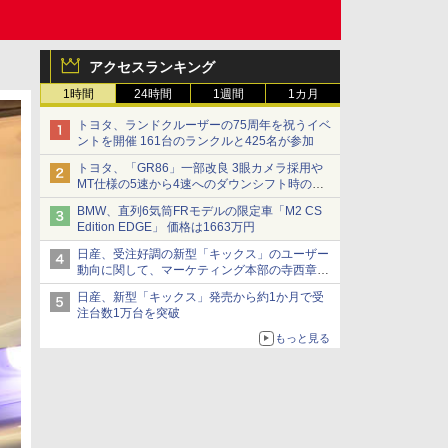
アクセスランキング
1時間
24時間
1週間
1カ月
トヨタ、ランドクルーザーの75周年を祝うイベ
ントを開催 161台のランクルと425名が参加
トヨタ、「GR86」一部改良 3眼カメラ採用や
MT仕様の5速から4速へのダウンシフト時の操
作性向上など
BMW、直列6気筒FRモデルの限定車「M2 CS
Edition EDGE」 価格は1663万円
日産、受注好調の新型「キックス」のユーザー
動向に関して、マーケティング本部の寺西章氏
が解説
日産、新型「キックス」発売から約1か月で受
注台数1万台を突破
もっと見る