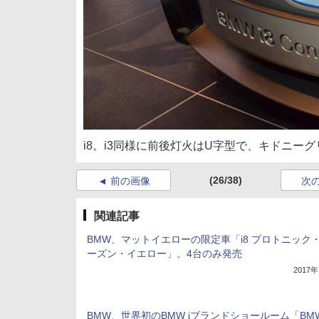
i8。i3同様に前後灯火はU字型で、キドニー
(26/38)
前の画像
次
関連記事
BMW、マットイエローの限定車「i8 プロトニック
ーズン・イエロー」。4台のみ発売
2017
BMW、世界初のBMW iブランドショールーム「BMW