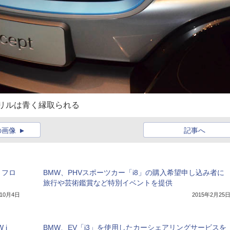
グリルは青く縁取られる
の画像
記事へ
・フロ
BMW、PHVスポーツカー「i8」の購入希望申し込み者に
旅行や芸術鑑賞など特別イベントを提供
年10月4日
2015年2月25
 i
BMW、EV「i3」を使用したカーシェアリングサービスを