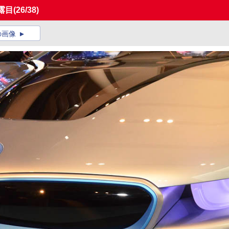
露目
(26/38)
の画像