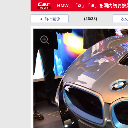
BMW、「i3」「i8」を国内初お披
(26/38)
前の画像
次