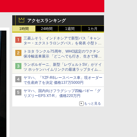
アクセスランキング
1時間
24時間
1週間
1カ月
三菱ふそう、インドネシアで新型バス「キャン
ター・エクストラロングバス」を発表 小型トラ
ックベースの観光・旅客輸送向けバス
トヨタ ランクル75周年、WHO認定のワクチン
保冷輸送車展示 「どこへでも行き、生きて帰っ
てこられる」ランドクルーザーで命をつなぐ
ランボルギーニ、新型「レヴェルトSV」がドイ
ツ ホッケンハイムリンクの最速ラップタイムを
記録
ヤマハ、「YZF-R6レースベース車」現オーダー
で生産終了を決定 価格137万5000円
ヤマハ、国内向けフラグシップ四輪バギー「グ
リズリーEPS XT-R」 価格220万円
もっと見る