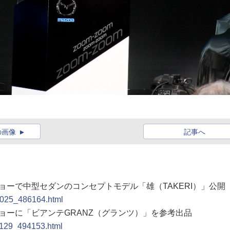
の画像
記事へ
ショーで中型セダンのコンセプトモデル「雄（TAKERI）」公開
11025_486164.html
ショーに「ビアンテGRANZ（グランツ）」を参考出品
11129_494153.html