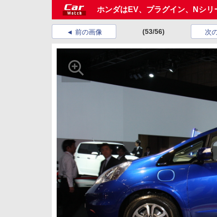
ホンダはEV、プラグイン、Nシ
(53/56)
前の画像
次