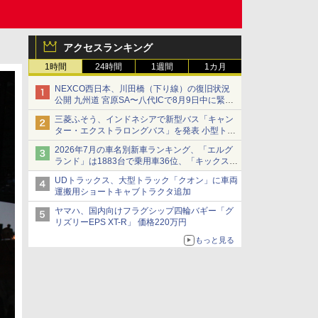
アクセスランキング
1時間
24時間
1週間
1カ月
NEXCO西日本、川田橋（下り線）の復旧状況
公開 九州道 宮原SA〜八代ICで8月9日中に緊急
車両を通行可能に
三菱ふそう、インドネシアで新型バス「キャン
ター・エクストラロングバス」を発表 小型トラ
ックベースの観光・旅客輸送向けバス
2026年7月の車名別新車ランキング、「エルグ
ランド」は1883台で乗用車36位、「キックス」
は2591台で27位に
UDトラックス、大型トラック「クオン」に車両
運搬用ショートキャブトラクタ追加
ヤマハ、国内向けフラグシップ四輪バギー「グ
リズリーEPS XT-R」 価格220万円
もっと見る