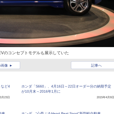
トEVのコンセプトモデルも展示していた
の画像
記事へ
」など4
ホンダ「S660」、4月16日～22日オーダー分の納期予定
が10月末～2016年1月に
10月23日
2015年4月9
動車
ホンダ、“心昂ぶるHeart Beat Sport”新型軽自動車