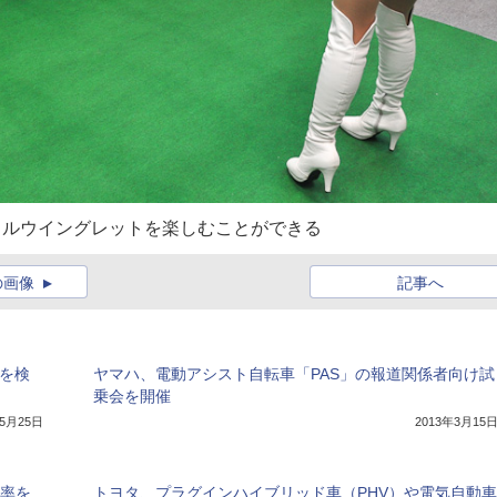
チャルウイングレットを楽しむことができる
の画像
記事へ
業を検
ヤマハ、電動アシスト自転車「PAS」の報道関係者向け試
乗会を開催
年5月25日
2013年3月15
載率を
トヨタ、プラグインハイブリッド車（PHV）や電気自動車