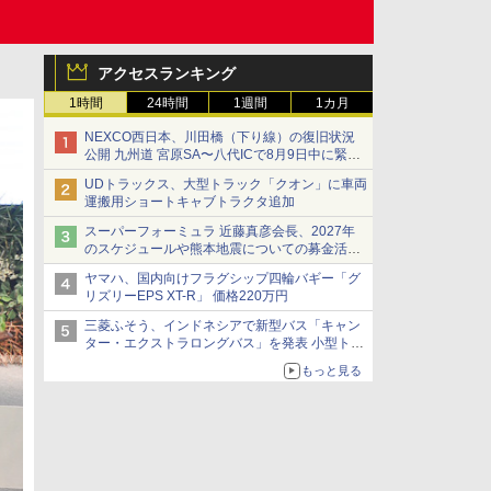
アクセスランキング
1時間
24時間
1週間
1カ月
NEXCO西日本、川田橋（下り線）の復旧状況
公開 九州道 宮原SA〜八代ICで8月9日中に緊急
車両を通行可能に
UDトラックス、大型トラック「クオン」に車両
運搬用ショートキャブトラクタ追加
スーパーフォーミュラ 近藤真彦会長、2027年
のスケジュールや熊本地震についての募金活動
を紹介
ヤマハ、国内向けフラグシップ四輪バギー「グ
リズリーEPS XT-R」 価格220万円
三菱ふそう、インドネシアで新型バス「キャン
ター・エクストラロングバス」を発表 小型トラ
ックベースの観光・旅客輸送向けバス
もっと見る