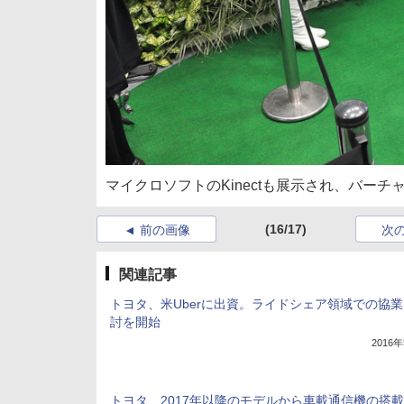
マイクロソフトのKinectも展示され、バー
(16/17)
前の画像
次
関連記事
トヨタ、米Uberに出資。ライドシェア領域での協
討を開始
2016
トヨタ、2017年以降のモデルから車載通信機の搭