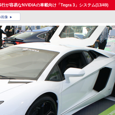
S】開発移行が容易なNVIDIAの車載向け「Tegra 3」システム
(13/49)
の画像