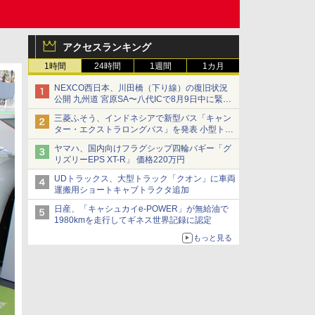
アクセスランキング
1時間
24時間
1週間
1カ月
NEXCO西日本、川田橋（下り線）の復旧状況
公開 九州道 宮原SA〜八代ICで8月9日中に緊急
車両を通行可能に
三菱ふそう、インドネシアで新型バス「キャン
ター・エクストラロングバス」を発表 小型トラ
ックベースの観光・旅客輸送向けバス
ヤマハ、国内向けフラグシップ四輪バギー「グ
リズリーEPS XT-R」 価格220万円
UDトラックス、大型トラック「クオン」に車両
運搬用ショートキャブトラクタ追加
日産、「キャシュカイe-POWER」が無給油で
1980kmを走行してギネス世界記録に認定
もっと見る