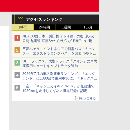
アクセスランキング
1時間
24時間
1週間
1カ月
NEXCO西日本、川田橋（下り線）の復旧状況
公開 九州道 宮原SA〜八代ICで8月9日中に緊急
車両を通行可能に
三菱ふそう、インドネシアで新型バス「キャン
ター・エクストラロングバス」を発表 小型トラ
ックベースの観光・旅客輸送向けバス
UDトラックス、大型トラック「クオン」に車両
運搬用ショートキャブトラクタ追加
2026年7月の車名別新車ランキング、「エルグ
ランド」は1883台で乗用車36位、「キックス」
は2591台で27位に
日産、「キャシュカイe-POWER」が無給油で
1980kmを走行してギネス世界記録に認定
もっと見る