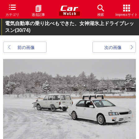
カテゴリ
過去記事
検索
Impressサイト
電気自動車の乗り比べもできた、女神湖氷上ドライブレッ
スン
(30/74)
前の画像
次の画像